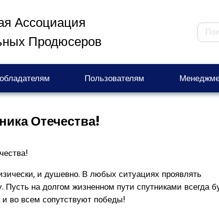
ая Ассоциация
ьных Продюсеров
обладателям
Пользователям
Менеджме
ника Отечества!
чества!
зически, и душевно. В любых ситуациях проявлять
у. Пусть на долгом жизненном пути спутниками всегда б
а и во всем сопутствуют победы!